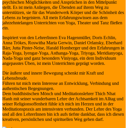
psychischen Möglichkeiten und Ansprüchen in den Mittelpunkt
stellt. Es ist mein Anliegen, die Übenden auf ihrem Weg zu
unterstützen, sie für das Wunderwerk Körper und die Schönheit des
Lebens zu begeistern. All mein Erfahrungswissen aus dem
jahrzehntelangen Unterrichten von Yoga, Theater und Tanz fließen
ein.
Inspiriert von den LehrerInnen Eva Hagenmüller, Doris Echlin,
Anna Trökes, Roswitha Maria Gerwin, Daniel Orlansky, Eberhard
Bärr, Jutta Pinter-Neise, Harald Homberger und den Erfahrungen in
Raja-Yoga, Iyengar-Yoga, Asthanga-Yoga, Triyoga, Meridianyoga,
Nada-Yoga und ganz besonders Viniyoga, ein dem Individuum
angepasstes Üben, ist mein Unterrichten geprägt worden.
Die äußere und innere Bewegung schenkt mir Kraft und
Lebensfreude.
Führen tut mich mein Interesse an Entwicklung, Verbindung und
authentischen Begegnungen.
Dem buddhistischen Mönch und Meditationslehrer Thich Nhat
Hanh mit seiner wunderbaren Lehre der Achtsamkeit im Alltag und
seiner Religionsoffenheit fühle ich mich im Herzen und in der
Meditationspraxis am intensivsten verbunden. Der Lehre des Yoga
und all den LehrerInnen bin ich aufs tiefste dankbar, dass ich diesen
kreativen, persönlichen und spirituellen Weg gehen darf.