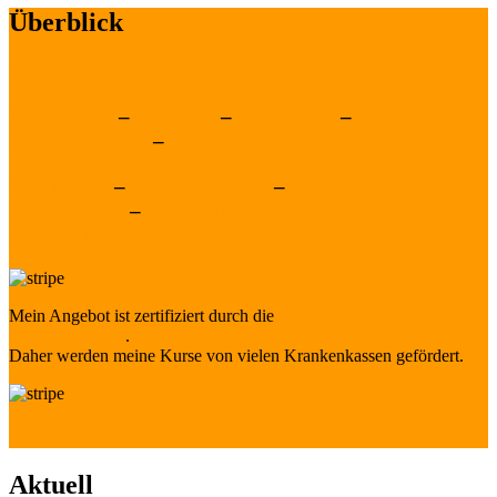
Überblick
Yogakurse
HathaYoga
–
SenYoga
–
GongYoga
–
MantraYoga
Yoga im Freien
–
Einzelunterricht
Meditation
–
Yoga und Tanz
–
Workshops
YogaKreativ
–
Fortbildungen
Räumlichkeiten
Mein Angebot ist zertifiziert durch die
ZENTRALE PRÜFSTELLE
PRÄVENTION
.
Daher werden meine Kurse von vielen Krankenkassen gefördert.
→ Was ist Yoga?
Aktuell